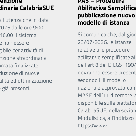
enzione
PAS – Procedura
dinaria CalabriaSUE
Abilitativa Semplific
pubblicazione nuovo
a l’utenza che in data
modello di istanza
026 dalle ore 9:00
Si comunica che, dal gio
 16:00 il sistema
23/07/2026, le istanze
e non essere
relative alle procedure
ibile per attività di
abilitative semplificate ai
zione straordinaria
dell’art 8 del D LGS 19
mata finalizzate
dovranno essere present
oduzione di nuove
secondo il il modello
alità ed ottimizzazione
nazionale approvato co
e già presenti.
MASE dell’11 dicembre 
disponibile sulla piattaf
CalabriaSUE, nella sezio
Modulistica, all’indirizzo
https://www.