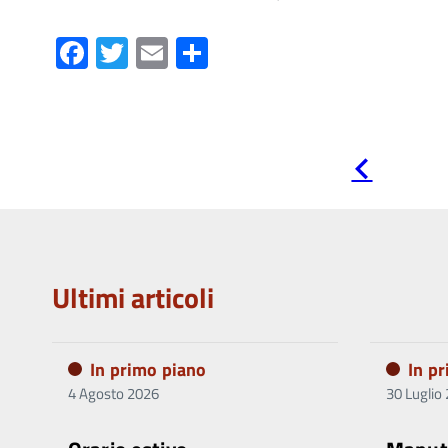
Facebook
Twitter
Email
Condividi
Pagina
precedente
Ultimi articoli
In primo piano
In p
4 Agosto 2026
30 Luglio