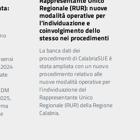
Rappresentante Unico
ata:
Regionale (RUR): nuove
modalità operative per
l’individuazione e
coinvolgimento dello
rno
stesso nei procedimenti
La banca dati dei
procedimenti di CalabriaSUE è
 sensi
stata ampliata con un nuovo
0/2024
procedimento relativo alle
ate
nuove modalità operative per
l’individuazione del
n DM
Rappresentante Unico
2025,
Regionale (RUR) della Regione
orma
Calabria.
ne