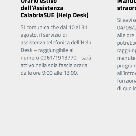
Orario estivo
Manut
dell’Assistenza
straor
CalabriaSUE (Help Desk)
Si avvis
Si comunica che dal 10 al 31
04/08/2
agosto, il servizio di
alle ore
assistenza telefonica dell’Help
potrebb
Desk – raggiungibile al
raggiung
numero 0961/1913770– sarà
manuten
attivo nella sola fascia oraria
program
dalle ore 9:00 alle 13:00.
all’intr
funzion
di quell