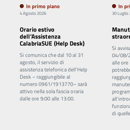
In primo piano
In p
4 Agosto 2026
30 Luglio
Orario estivo
Manut
dell’Assistenza
straor
CalabriaSUE (Help Desk)
Si avvis
Si comunica che dal 10 al 31
04/08/2
agosto, il servizio di
alle ore
assistenza telefonica dell’Help
potrebb
Desk – raggiungibile al
raggiung
numero 0961/1913770– sarà
manuten
attivo nella sola fascia oraria
program
dalle ore 9:00 alle 13:00.
all’intr
funzion
di quell