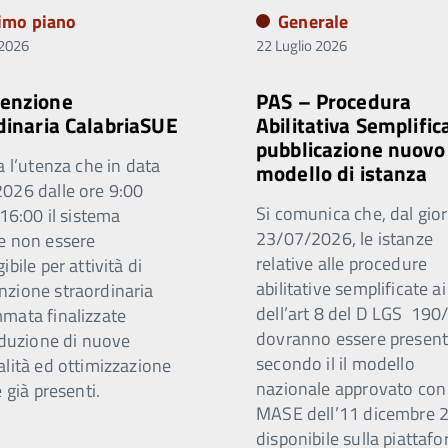
rimo piano
Generale
 2026
22 Luglio 2026
enzione
PAS – Procedura
dinaria CalabriaSUE
Abilitativa Semplific
pubblicazione nuovo
a l’utenza che in data
modello di istanza
026 dalle ore 9:00
Si comunica che, dal gio
 16:00 il sistema
23/07/2026, le istanze
e non essere
relative alle procedure
ibile per attività di
abilitative semplificate ai
zione straordinaria
dell’art 8 del D LGS 19
mata finalizzate
dovranno essere present
oduzione di nuove
secondo il il modello
alità ed ottimizzazione
nazionale approvato co
e già presenti.
MASE dell’11 dicembre 
disponibile sulla piattaf