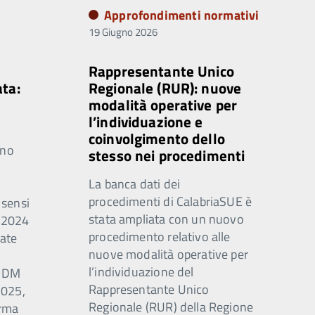
Approfondimenti normativi
19 Giugno 2026
Rappresentante Unico
ata:
Regionale (RUR): nuove
modalità operative per
l’individuazione e
coinvolgimento dello
rno
stesso nei procedimenti
La banca dati dei
procedimenti di CalabriaSUE è
 sensi
stata ampliata con un nuovo
0/2024
procedimento relativo alle
ate
nuove modalità operative per
l’individuazione del
n DM
Rappresentante Unico
2025,
Regionale (RUR) della Regione
orma