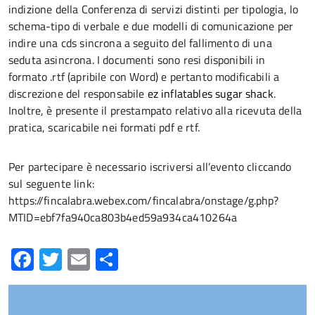
indizione della Conferenza di servizi distinti per tipologia, lo
schema-tipo di verbale e due modelli di comunicazione per
indire una cds sincrona a seguito del fallimento di una
seduta asincrona. I documenti sono resi disponibili in
formato .rtf (apribile con Word) e pertanto modificabili a
discrezione del responsabile
ez inflatables sugar shack
.
Inoltre, è presente il prestampato relativo alla ricevuta della
pratica, scaricabile nei formati pdf e rtf.
Per partecipare è necessario iscriversi all’evento cliccando
sul seguente link:
https://fincalabra.webex.com/fincalabra/onstage/g.php?
MTID=ebf7fa940ca803b4ed59a934ca410264a
Facebook
Twitter
Email
Condividi