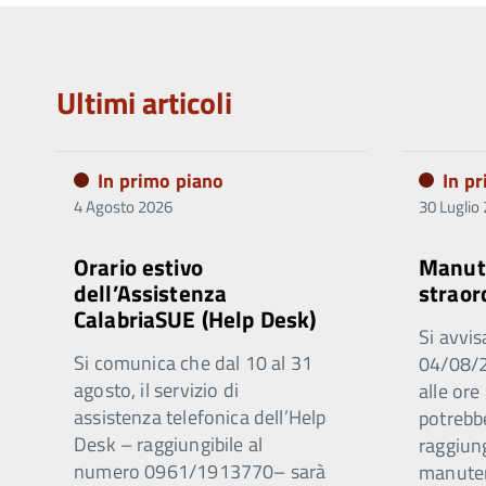
Ultimi articoli
In primo piano
In p
4 Agosto 2026
30 Luglio
Orario estivo
Manut
dell’Assistenza
straor
CalabriaSUE (Help Desk)
Si avvis
Si comunica che dal 10 al 31
04/08/2
agosto, il servizio di
alle ore
assistenza telefonica dell’Help
potrebb
Desk – raggiungibile al
raggiung
numero 0961/1913770– sarà
manuten