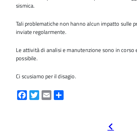
sismica.
Tali problematiche non hanno alcun impatto sulle pr
inviate regolarmente.
mechanical bull
Le attività di analisi e manutenzione sono in corso e
possibile.
Ci scusiamo per il disagio.
Facebook
Twitter
Email
Condividi
Pagina
precedente