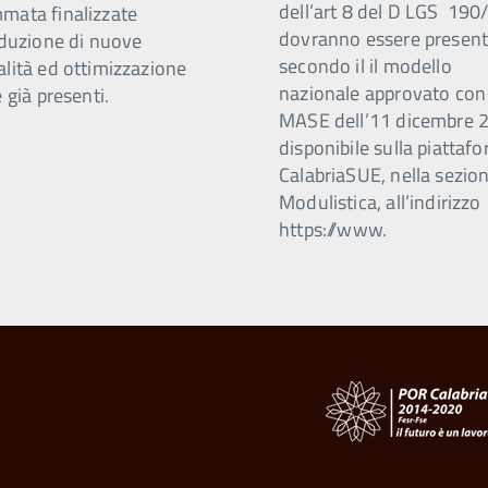
dell’art 8 del D LGS 19
mata finalizzate
dovranno essere present
oduzione di nuove
secondo il il modello
alità ed ottimizzazione
nazionale approvato co
e già presenti.
MASE dell’11 dicembre 
disponibile sulla piattaf
CalabriaSUE, nella sezio
Modulistica, all’indirizzo
https://www.