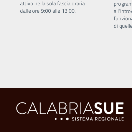
attivo nella sola fascia oraria
program
dalle ore 9:00 alle 13:00.
all’intr
funzion
di quell