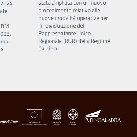
stata ampliata con un nuovo
0/2024
procedimento relativo alle
ate
nuove modalità operative per
l’individuazione del
n DM
Rappresentante Unico
2025,
Regionale (RUR) della Regione
orma
Calabria.
ne