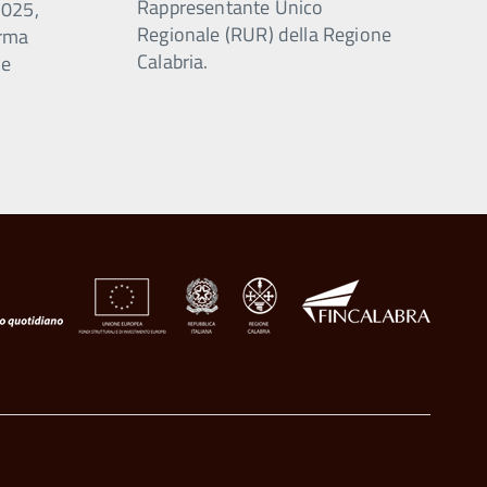
Rappresentante Unico
2025,
Regionale (RUR) della Regione
orma
Calabria.
ne