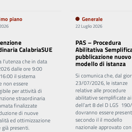
rimo piano
Generale
 2026
22 Luglio 2026
enzione
PAS – Procedura
dinaria CalabriaSUE
Abilitativa Semplific
pubblicazione nuovo
a l’utenza che in data
modello di istanza
026 dalle ore 9:00
Si comunica che, dal gio
 16:00 il sistema
23/07/2026, le istanze
e non essere
relative alle procedure
ibile per attività di
abilitative semplificate ai
zione straordinaria
dell’art 8 del D LGS 19
mata finalizzate
dovranno essere present
oduzione di nuove
secondo il il modello
alità ed ottimizzazione
nazionale approvato co
e già presenti.