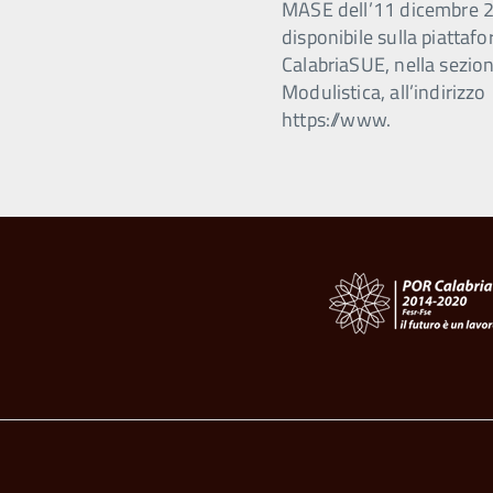
MASE dell’11 dicembre 
disponibile sulla piattaf
CalabriaSUE, nella sezio
Modulistica, all’indirizzo
https://www.