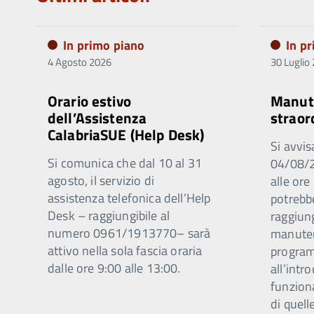
In primo piano
In p
4 Agosto 2026
30 Luglio
Orario estivo
Manut
dell’Assistenza
straor
CalabriaSUE (Help Desk)
Si avvis
Si comunica che dal 10 al 31
04/08/2
agosto, il servizio di
alle ore
assistenza telefonica dell’Help
potrebb
Desk – raggiungibile al
raggiung
numero 0961/1913770– sarà
manuten
attivo nella sola fascia oraria
program
dalle ore 9:00 alle 13:00.
all’intr
funzion
di quell