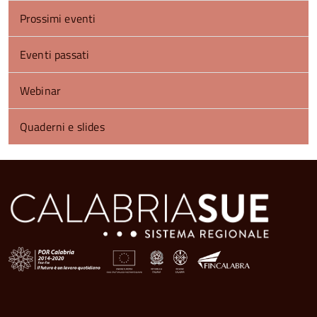
Prossimi eventi
Eventi passati
Webinar
Quaderni e slides
torna
all'inizio
del
contenuto