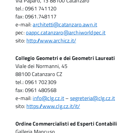
Via Paparo, 13 88100 Catanzaro
tel.: 0961 741120
fax: 0961.748117
e-mail:
architetti@catanzaro.awn.it
pec:
oappc.catanzaro@archiworldpec.it
sito:
http://www.archicz.it/
Collegio Geometri e dei Geometri Laureati
Viale dei Normanni, 45
88100 Catanzaro CZ
tel.: 0961 702309
fax: 0961 480568
e-mail:
info@clg.cz.it
–
segreteria@clg.cz.it
sito:
https://www.clg.cz.it/it/
Ordine Commercialisti ed Esperti Contabili
Galleria Mancuso